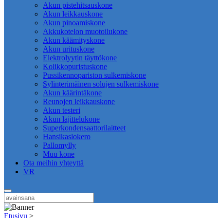
Akun pistehitsauskone
Akun leikkauskone
Akun pinoamiskone
Akkukotelon muotoilukone
Akun käämityskone
Akun urituskone
Elektrolyytin täyttökone
Kolikkopuristuskone
Pussikennopariston sulkemiskone
Sylinterimäinen solujen sulkemiskone
Akun käärintäkone
Reunojen leikkauskone
Akun testeri
Akun lajittelukone
Superkondensaattorilaitteet
Hansikaslokero
Pallomylly
Muu kone
Ota meihin yhteyttä
VR
Etusivu
>