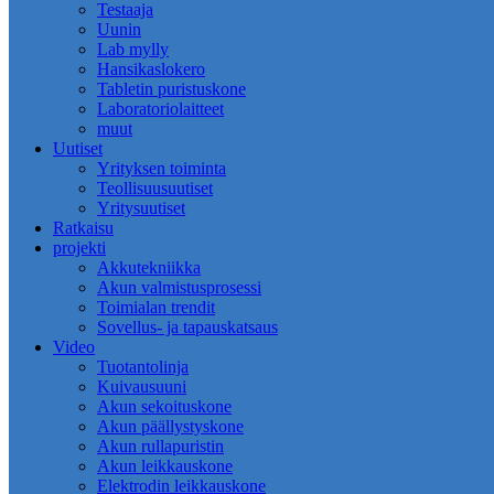
Testaaja
Uunin
Lab mylly
Hansikaslokero
Tabletin puristuskone
Laboratoriolaitteet
muut
Uutiset
Yrityksen toiminta
Teollisuusuutiset
Yritysuutiset
Ratkaisu
projekti
Akkutekniikka
Akun valmistusprosessi
Toimialan trendit
Sovellus- ja tapauskatsaus
Video
Tuotantolinja
Kuivausuuni
Akun sekoituskone
Akun päällystyskone
Akun rullapuristin
Akun leikkauskone
Elektrodin leikkauskone