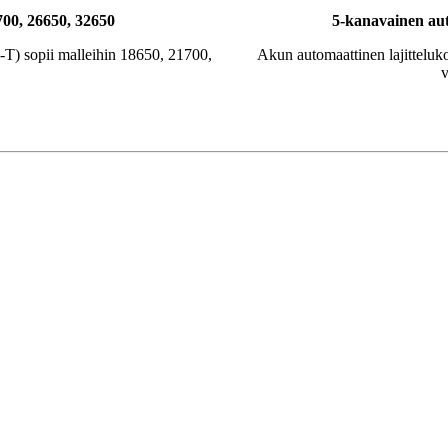
700, 26650, 32650
5-kanavainen au
T) sopii malleihin 18650, 21700,
Akun automaattinen lajitteluko
v