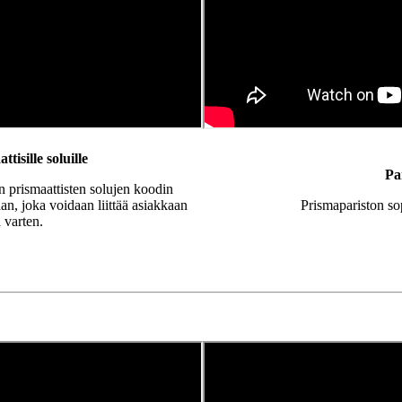
isille soluille
Pa
 prismaattisten solujen koodin
an, joka voidaan liittää asiakkaan
Prismapariston s
 varten.