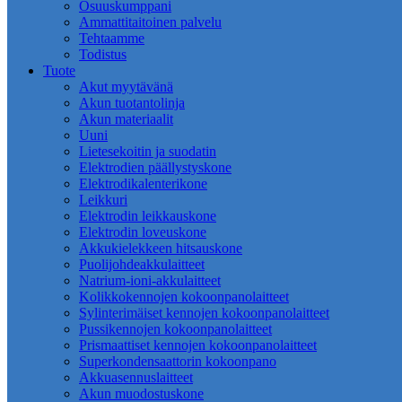
Osuuskumppani
Ammattitaitoinen palvelu
Tehtaamme
Todistus
Tuote
Akut myytävänä
Akun tuotantolinja
Akun materiaalit
Uuni
Lietesekoitin ja suodatin
Elektrodien päällystyskone
Elektrodikalenterikone
Leikkuri
Elektrodin leikkauskone
Elektrodin loveuskone
Akkukielekkeen hitsauskone
Puolijohdeakkulaitteet
Natrium-ioni-akkulaitteet
Kolikkokennojen kokoonpanolaitteet
Sylinterimäiset kennojen kokoonpanolaitteet
Pussikennojen kokoonpanolaitteet
Prismaattiset kennojen kokoonpanolaitteet
Superkondensaattorin kokoonpano
Akkuasennuslaitteet
Akun muodostuskone