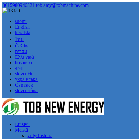
8615980946821
tob.amy@tobmachine.com
Kieli
suomi
English
hrvatski
ไทย
Čeština
עברית
Ελληνικά
bosanski
বাংলা
slovenčina
українська
Cymraeg
slovenščina
Etusivu
Meistä
yrityshistoria