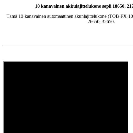
10 kanavainen akkulajittelukone sopii 18650, 21
Tämä 10-kanavainen automaattinen akunlajittelukone (TOB-FX-10-
26650, 32650.